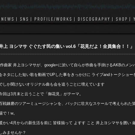
井上 ヨシマサ ぐぐたす民の集い vol.6「花見だよ！全員集合！！」
“作曲家 井上ヨシマサが、google+に於いて自らが作曲を手掛けるAKBの
をネタにした短い歌を動画でUPした事をきっかけに ライブandトークショー
でしか聞けないオリジナル曲も会を追うごとに増えています
今回は3月末と云うことで「御花見」がテーマ。
百戦錬磨のツアーミュージシャンを、バックに壮大なスケールで考えられた
場で！w。
暖かい4月からの新生活を前に 皆様揃って よすす こと 井上ヨシマサを囲い 
しみませんか？