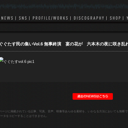
ぐぐたす民の集いVol.6 無事終演 宴の花が 六本木の夜に咲き乱
ページに掲載されている記事、写真、音声、映像等あらゆる素材を、いかなる方法においても無断で
データをコピーすることはできません。