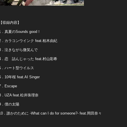
【収録内容】
1．真夏のSounds good！
2．カラコンウインク feat.柏木由紀
3．泣きながら微笑んで
4．恋 詰んじゃった feat.村山彩希
5．ハート型ウイルス
6．10年桜 feat.AI Singer
7．Escape
8．UZA feat.松井珠理奈
9．僕の太陽
10．誰かのために -What can I do for someone?- feat.岡田奈々