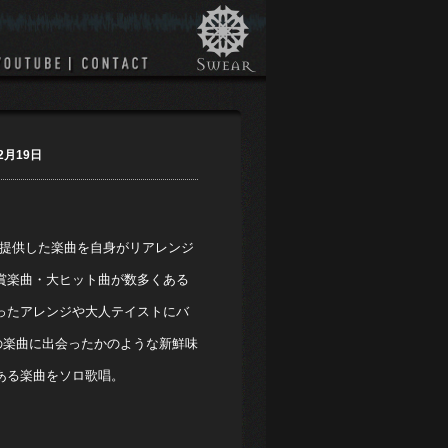
2月19日
に提供した楽曲を自身がリアレンジ
賞楽曲・大ヒット曲が数多くある
ったアレンジや大人テイストにバ
の楽曲に出会ったかのような新鮮味
ある楽曲をソロ歌唱。