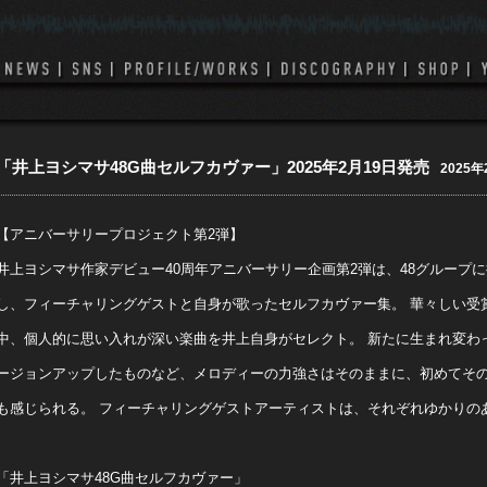
「井上ヨシマサ48G曲セルフカヴァー」2025年2月19日発売
2025年
【アニバーサリープロジェクト第2弾】
井上ヨシマサ作家デビュー40周年アニバーサリー企画第2弾は、48グループ
し、フィーチャリングゲストと自身が歌ったセルフカヴァー集。 華々しい受
中、個人的に思い入れが深い楽曲を井上自身がセレクト。 新たに生まれ変わ
ージョンアップしたものなど、メロディーの力強さはそのままに、初めてそ
も感じられる。 フィーチャリングゲストアーティストは、それぞれゆかりの
「井上ヨシマサ48G曲セルフカヴァー」